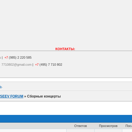
КОНТАКТЫ:
u
|
+7
(985) 2 220 585
|
7710802@gmail.com
|
+7
(495) 7 710 802
ь
.
ISEEV FORUM
»
Сборные концерты
Ответов
Просмотров
Пос