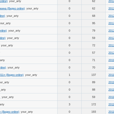
nline)
your_arty
0
62
2012
ина (Видео online)
your_arty
0
62
2012
ine)
your_arty
0
68
2012
your_arty
0
95
2012
nline)
your_arty
0
79
2012
line)
your_arty
0
59
2012
your_arty
0
72
2012
y
0
57
2012
arty
0
71
2011
line)
your_arty
0
70
2011
11» (Видео online)
your_arty
1
137
2011
ur_arty
0
89
2011
_arty
0
88
2011
)
your_arty
0
59
2011
arty
3
172
2011
(Видео online)
your_arty
0
193
2011