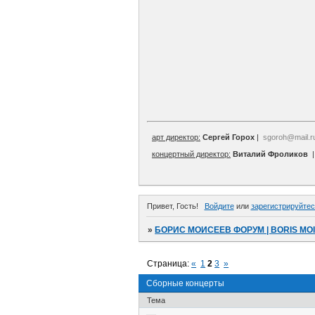
арт директор:
Сергей Горох
|
sgoroh@mail.r
концертный директор:
Виталий Фроликов
Привет, Гость!
Войдите
или
зарегистрируйтес
»
БОРИС МОИСЕЕВ ФОРУМ | BORIS MO
Страница:
«
1
2
3
»
Сборные концерты
Тема