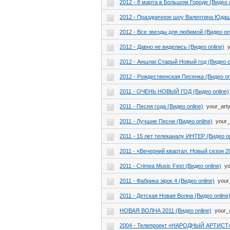
2012 - 8 марта в Большом Городе (Видео o
2012 - Праздничное шоу Валентина Юдашк
2012 - Все звезды для любимой (Видео onl
2012 - Давно не виделись (Видео online)
2012 - Аншлаг.Старый Новый год (Видео o
2012 - Рождественская Песенка (Видео on
2011 - ОЧЕНЬ НОВЫЙ ГОД (Видео online)
2011 - Песня года (Видео online)
your_art
2011 - Лучшие Песни (Видео online)
your_
2011 - 15 лет телеканалу ИНТЕР (Видео on
2011 - «Вечерний квартал. Новый сезон 20
2011 - Crimea Music Fest (Видео online)
yo
2011 - Фабрика зірок 4 (Видео online)
your
2011 - Детская Новая Волна (Видео online
НОВАЯ ВОЛНА 2011 (Видео online)
your_
2004 - Телепроект «НАРОДНЫЙ АРТИСТ» 