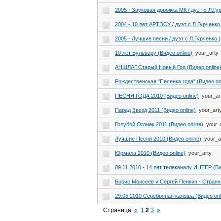
2005 - Звуковая дорожка МК / дуэт с Л.Гур
2004 - 10 лет АРТЭСУ / дуэт с Л.Гурченко 
2005 - Лучшие песни / дуэт с Л.Гурченко (
10 лет Бульвару (Видео online)
your_arty
АНШЛАГ.Старый Новый Год (Видео online
Рождественская "Песенка года" (Видео onl
ПЕСНЯ ГОДА 2010 (Видео online)
your_ar
Парад Звезд 2011 (Видео online)
your_art
Голубой Огонек 2011 (Видео online)
your_
Лучшие Песни 2010 (Видео online)
your_a
Юрмала 2010 (Видео online)
your_arty
09.11.2010 - 14 лет телеканалу ИНТЕР (Ви
Борис Моисеев и Сергей Пенкин - Странны
29.05.2010 Серебряная калоша (Видео onl
Страница:
«
1
2
3
»