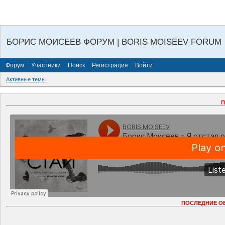
БОРИС МОИСЕЕВ ФОРУМ | BORIS MOISEEV FORUM
Форум
Участники
Поиск
Регистрация
Войти
Активные темы
П
ПОСЛЕДНИЕ О