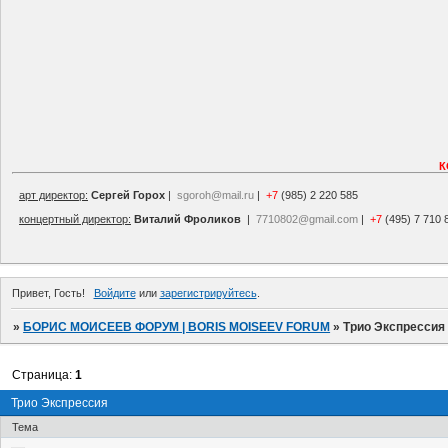
К
арт директор:
Сергей Горох
|
sgoroh@mail.ru
|
+7
(985) 2 220 585
концертный директор:
Виталий Фроликов
|
7710802@gmail.com
|
+7
(495) 7 710 
Привет, Гость!
Войдите
или
зарегистрируйтесь
.
»
БОРИС МОИСЕЕВ ФОРУМ | BORIS MOISEEV FORUM
»
Трио Экспрессия
Страница:
1
Трио Экспрессия
Тема