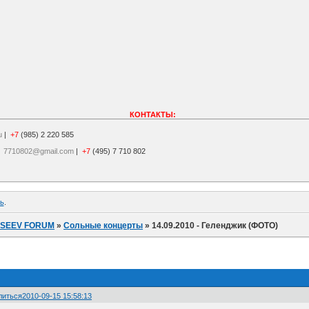
КОНТАКТЫ:
u
|
+7
(985) 2 220 585
|
7710802@gmail.com
|
+7
(495) 7 710 802
ь
.
ISEEV FORUM
»
Сольные концерты
»
14.09.2010 - Геленджик (ФОТО)
литься
2010-09-15 15:58:13