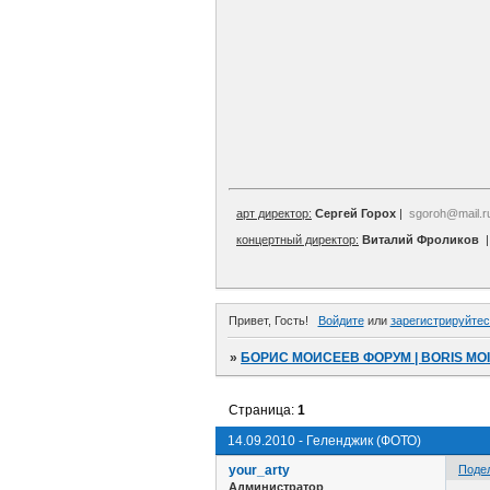
арт директор:
Сергей Горох
|
sgoroh@mail.r
концертный директор:
Виталий Фроликов
Привет, Гость!
Войдите
или
зарегистрируйтес
»
БОРИС МОИСЕЕВ ФОРУМ | BORIS MO
Страница:
1
14.09.2010 - Геленджик (ФОТО)
your_arty
Поде
Администратор