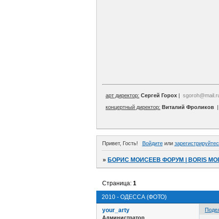
арт директор:
Сергей Горох
|
sgoroh@mail.r
концертный директор:
Виталий Фроликов
Привет, Гость!
Войдите
или
зарегистрируйтес
»
БОРИС МОИСЕЕВ ФОРУМ | BORIS MO
Страница:
1
2010 - ОДЕССА (ФОТО)
your_arty
Поде
Администратор