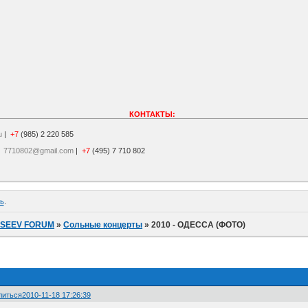
КОНТАКТЫ:
u
|
+7
(985) 2 220 585
|
7710802@gmail.com
|
+7
(495) 7 710 802
ь
.
ISEEV FORUM
»
Сольные концерты
»
2010 - ОДЕССА (ФОТО)
литься
2010-11-18 17:26:39