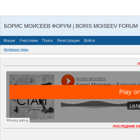
БОРИС МОИСЕЕВ ФОРУМ | BORIS MOISEEV FORUM
Форум
Участники
Поиск
Регистрация
Войти
Активные темы
П
ПОСЛЕДНИЕ О