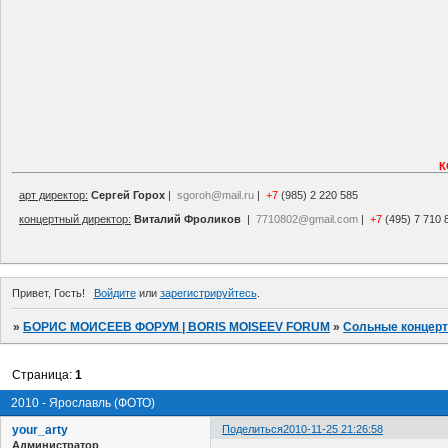
К
арт директор:
Сергей Горох
|
sgoroh@mail.ru
|
+7
(985) 2 220 585
концертный директор:
Виталий Фроликов
|
7710802@gmail.com
|
+7
(495) 7 710 
Привет, Гость!
Войдите
или
зарегистрируйтесь
.
»
БОРИС МОИСЕЕВ ФОРУМ | BORIS MOISEEV FORUM
»
Сольные концер
Страница:
1
2010 - Ярославль (ФОТО)
your_arty
Поделиться
2010-11-25 21:26:58
Администратор