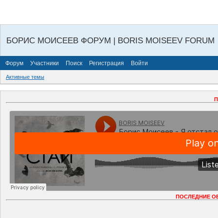
БОРИС МОИСЕЕВ ФОРУМ | BORIS MOISEEV FORUM
Форум
Участники
Поиск
Регистрация
Войти
Активные темы
П
ПОСЛЕДНИЕ О