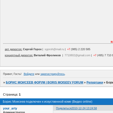
К
арт директор:
Сергей Горох
|
sgoroh@mail.ru
|
+7
(985) 2 220 585
концертный директор:
Виталий Фроликов
|
7710802@gmail.com
|
+7
(495) 7 710 
Привет, Гость!
Войдите
или
зарегистрируйтесь
.
»
БОРИС МОИСЕЕВ ФОРУМ | BORIS MOISEEV FORUM
»
Репортажи
»
Бори
Страница:
1
Борис Моисеев подключен к искуственной коме (Видео online)
your_arty
Поделиться
2010-12-24 13:24:58
Администратор