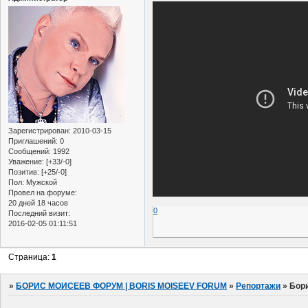
Зарегистрирован
: 2010-03-15
Приглашений:
0
Сообщений:
1992
Уважение:
[+33/-0]
Позитив:
[+25/-0]
Пол:
Мужской
Провел на форуме:
20 дней 18 часов
0
Последний визит:
2016-02-05 01:11:51
Страница:
1
»
БОРИС МОИСЕЕВ ФОРУМ | BORIS MOISEEV FORUM
»
Репортажи
»
Бори