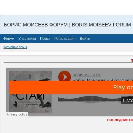
БОРИС МОИСЕЕВ ФОРУМ | BORIS MOISEEV FORUM
Форум
Участники
Поиск
Регистрация
Войти
Активные темы
П
ПОСЛЕДНИЕ О