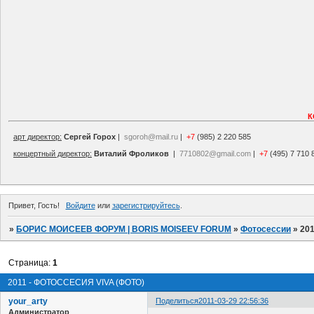
К
арт директор:
Сергей Горох
|
sgoroh@mail.ru
|
+7
(985) 2 220 585
концертный директор:
Виталий Фроликов
|
7710802@gmail.com
|
+7
(495) 7 710 
Привет, Гость!
Войдите
или
зарегистрируйтесь
.
»
БОРИС МОИСЕЕВ ФОРУМ | BORIS MOISEEV FORUM
»
Фотосессии
»
20
Страница:
1
2011 - ФОТОССЕСИЯ VIVA (ФОТО)
your_arty
Поделиться
2011-03-29 22:56:36
Администратор