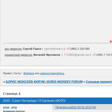
К
арт директор:
Сергей Горох
|
sgoroh@mail.ru
|
+7
(985) 2 220 585
концертный директор:
Виталий Фроликов
|
7710802@gmail.com
|
+7
(495) 7 710 
Привет, Гость!
Войдите
или
зарегистрируйтесь
.
»
БОРИС МОИСЕЕВ ФОРУМ | BORIS MOISEEV FORUM
»
Сольные концер
Страница:
1
2005 - Санкт-Петербург / Л.Гурченко (ФОТО)
your_arty
Поделиться
2011-03-31 23:57:58
Администратор