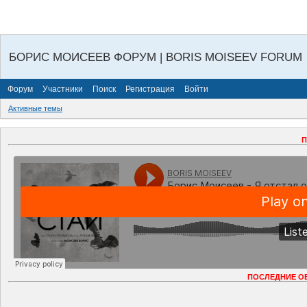
БОРИС МОИСЕЕВ ФОРУМ | BORIS MOISEEV FORUM
Форум
Участники
Поиск
Регистрация
Войти
Активные темы
П
ПОСЛЕДНИЕ О