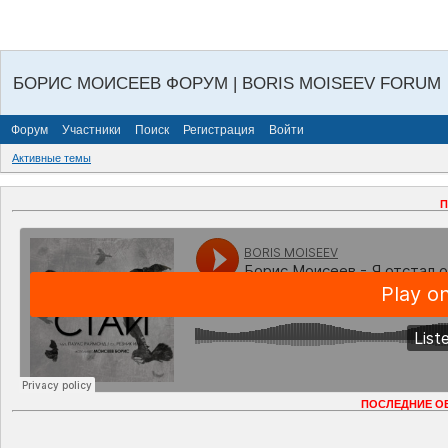
БОРИС МОИСЕЕВ ФОРУМ | BORIS MOISEEV FORUM
Форум
Участники
Поиск
Регистрация
Войти
Активные темы
П
ПОСЛЕДНИЕ О