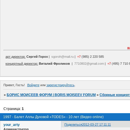
К
арт директор:
Сергей Горох
|
sgoroh@mail.ru
|
+7
(985) 2 220 585
концертный директор:
Виталий Фроликов
|
7710802@gmail.com
|
+7
(495) 7 710 
Привет, Гость!
Войдите
или
зарегистрируйтесь
.
»
БОРИС МОИСЕЕВ ФОРУМ | BORIS MOISEEV FORUM
»
Сборные концер
Страница:
1
1997 - Балет Аллы Духовой «TODES» - 10 лет (Видео online)
your_arty
Поделиться
2012-03-27 17:11:11
Администратор