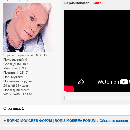
Борис Моисеев -
Танго
Зарегистрирован
: 2010-03-15
Приглашений:
0
Сообщений:
1992
Уважение:
[+33/-0]
Позитив:
[+25/-0]
Пол:
Мужской
Провел на форуме:
20 дней 18 часов
Последний визит:
2016-02-05 01:11:51
0
Страница:
1
»
БОРИС МОИСЕЕВ ФОРУМ | BORIS MOISEEV FORUM
»
Сборные концер