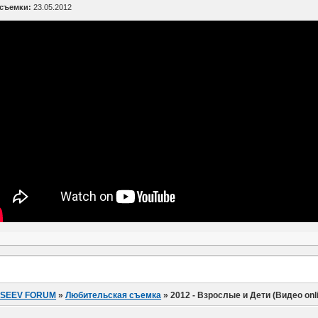
 съемки:
23.05.2012
ISEEV FORUM
»
Любительская съемка
»
2012 - Взрослые и Дети (Видео onl