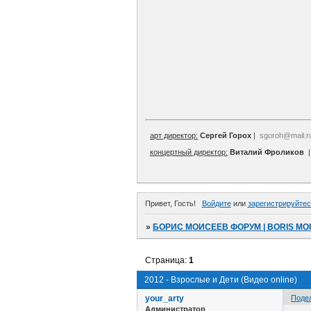
арт директор:
Сергей Горох
|
sgoroh@mail.r
концертный директор:
Виталий Фроликов
Привет, Гость!
Войдите
или
зарегистрируйтес
»
БОРИС МОИСЕЕВ ФОРУМ | BORIS MO
Страница:
1
2012 - Взрослые и Дети (Видео online)
your_arty
Поде
Администратор