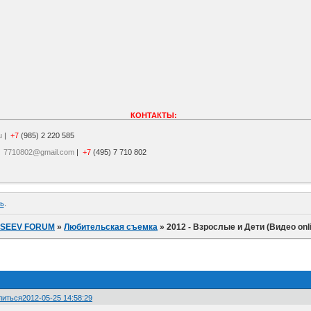
КОНТАКТЫ:
u
|
+7
(985) 2 220 585
|
7710802@gmail.com
|
+7
(495) 7 710 802
ь
.
ISEEV FORUM
»
Любительская съемка
»
2012 - Взрослые и Дети (Видео onl
литься
2012-05-25 14:58:29