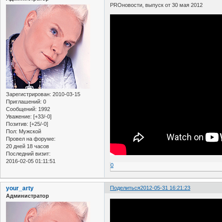
PROновости, выпуск от 30 мая 2012
Зарегистрирован
: 2010-03-15
Приглашений:
0
Сообщений:
1992
Уважение:
[+33/-0]
Позитив:
[+25/-0]
Пол:
Мужской
Провел на форуме:
20 дней 18 часов
Последний визит:
2016-02-05 01:11:51
0
your_arty
Поделиться
2012-05-31 16:21:23
Администратор