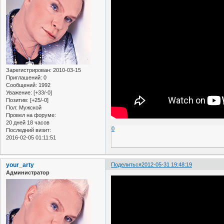
Зарегистрирован
: 2010-03-15
Приглашений:
0
Сообщений:
1992
Уважение:
[+33/-0]
Позитив:
[+25/-0]
Пол:
Мужской
Провел на форуме:
20 дней 18 часов
0
Последний визит:
2016-02-05 01:11:51
your_arty
Поделиться
2012-05-31 19:48:19
Администратор