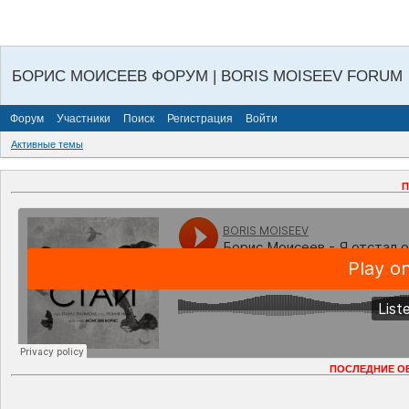
БОРИС МОИСЕЕВ ФОРУМ | BORIS MOISEEV FORUM
Форум
Участники
Поиск
Регистрация
Войти
Активные темы
П
ПОСЛЕДНИЕ О