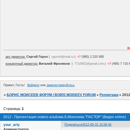
К
арт директор:
Сергей Горох
|
sgoroh@mail.ru
|
+7
(985) 2 220 585
концертный директор:
Виталий Фроликов
|
7710802@gmail.com
|
+7
(495) 7 710 
Привет, Гость!
Войдите
или
зарегистрируйтесь
.
»
БОРИС МОИСЕЕВ ФОРУМ | BORIS MOISEEV FORUM
»
Репортажи
»
2012
Страница:
1
2012 - Презентация нового альбома Б.Моисеева "ПАСТОР" (Видео online)
your_arty
Поделиться
2012-05-31 15:56:45
Администратор