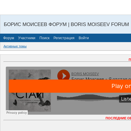
БОРИС МОИСЕЕВ ФОРУМ | BORIS MOISEEV FORUM
Форум
Участники
Поиск
Регистрация
Войти
Активные темы
П
ПОСЛЕДНИЕ О