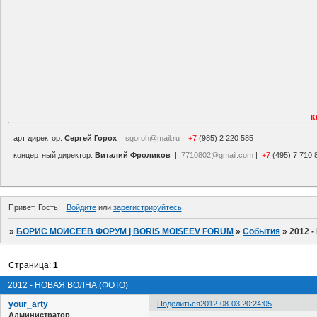
К
арт директор:
Сергей Горох
|
sgoroh@mail.ru
|
+7
(985) 2 220 585
концертный директор:
Виталий Фроликов
|
7710802@gmail.com
|
+7
(495) 7 710 
Привет, Гость!
Войдите
или
зарегистрируйтесь
.
»
БОРИС МОИСЕЕВ ФОРУМ | BORIS MOISEEV FORUM
»
События
»
2012 
Страница:
1
2012 - НОВАЯ ВОЛНА (ФОТО)
your_arty
Поделиться
2012-08-03 20:24:05
Администратор