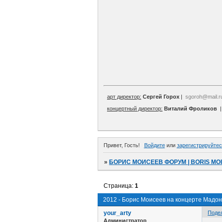
арт директор:
Сергей Горох
|
sgoroh@mail.r
концертный директор:
Виталий Фроликов
Привет, Гость!
Войдите
или
зарегистрируйтес
»
БОРИС МОИСЕЕВ ФОРУМ | BORIS MO
Страница:
1
2012 - Борис Моисеев на концерте Мадон
your_arty
Поде
Администратор