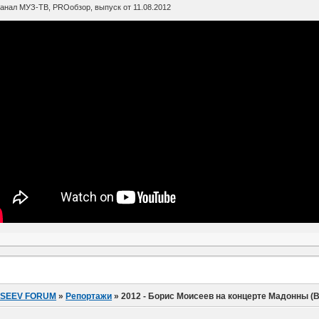
анал МУЗ-ТВ, PROобзор, выпуск от 11.08.2012
ISEEV FORUM
»
Репортажи
»
2012 - Борис Моисеев на концерте Мадонны (В