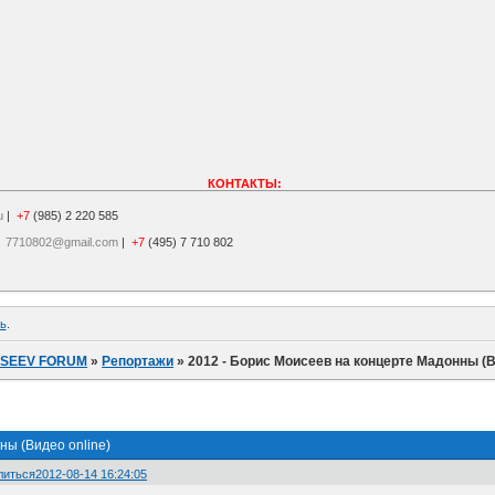
КОНТАКТЫ:
u
|
+7
(985) 2 220 585
|
7710802@gmail.com
|
+7
(495) 7 710 802
ь
.
ISEEV FORUM
»
Репортажи
»
2012 - Борис Моисеев на концерте Мадонны (В
ны (Видео online)
литься
2012-08-14 16:24:05