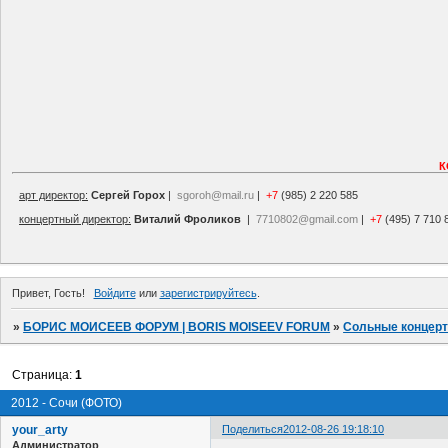
К
арт директор:
Сергей Горох
|
sgoroh@mail.ru
|
+7
(985) 2 220 585
концертный директор:
Виталий Фроликов
|
7710802@gmail.com
|
+7
(495) 7 710 
Привет, Гость!
Войдите
или
зарегистрируйтесь
.
»
БОРИС МОИСЕЕВ ФОРУМ | BORIS MOISEEV FORUM
»
Сольные концер
Страница:
1
2012 - Сочи (ФОТО)
your_arty
Поделиться
2012-08-26 19:18:10
Администратор