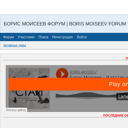
БОРИС МОИСЕЕВ ФОРУМ | BORIS MOISEEV FORUM
Форум
Участники
Поиск
Регистрация
Войти
Активные темы
П
ПОСЛЕДНИЕ О