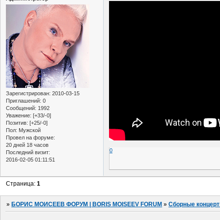
Зарегистрирован
: 2010-03-15
Приглашений:
0
Сообщений:
1992
Уважение:
[+33/-0]
Позитив:
[+25/-0]
Пол:
Мужской
Провел на форуме:
20 дней 18 часов
0
Последний визит:
2016-02-05 01:11:51
Страница:
1
»
БОРИС МОИСЕЕВ ФОРУМ | BORIS MOISEEV FORUM
»
Сборные концер