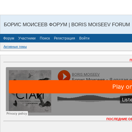
БОРИС МОИСЕЕВ ФОРУМ | BORIS MOISEEV FORUM
Форум
Участники
Поиск
Регистрация
Войти
Активные темы
П
ПОСЛЕДНИЕ О