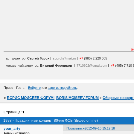
К
арт директор:
Сергей Горох
|
sgoroh@mail.ru
|
+7
(985) 2 220 585
концертный директор:
Виталий Фроликов
|
7710802@gmail.com
|
+7
(495) 7 710 
Привет, Гость!
Войдите
или
зарегистрируйтесь
.
»
БОРИС МОИСЕЕВ ФОРУМ | BORIS MOISEEV FORUM
»
Сборные концер
Страница:
1
1998 - Праздничный концерт 80-ию ФСБ (Видео online)
your_arty
Поделиться
2012-09-15 15:12:18
Администратор