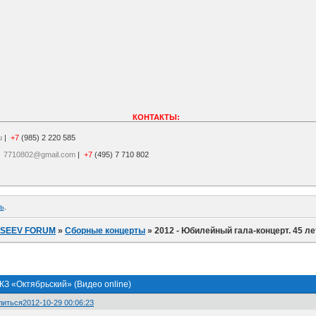
КОНТАКТЫ:
u
|
+7
(985) 2 220 585
|
7710802@gmail.com
|
+7
(495) 7 710 802
ь
.
ISEEV FORUM
»
Сборные концерты
»
2012 - Юбилейный гала-концерт. 45 ле
КЗ «Октябрьский» (Видео online)
литься
2012-10-29 00:06:23