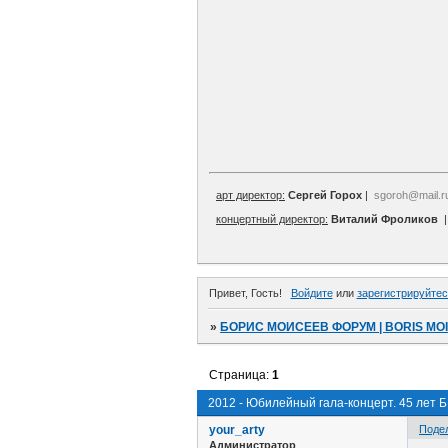
арт директор:
Сергей Горох
|
sgoroh@mail.r
концертный директор:
Виталий Фроликов
Привет, Гость!
Войдите
или
зарегистрируйтес
»
БОРИС МОИСЕЕВ ФОРУМ | BORIS MO
Страница:
1
2012 - Юбилейный гала-концерт. 45 лет Б
your_arty
Поде
Администратор