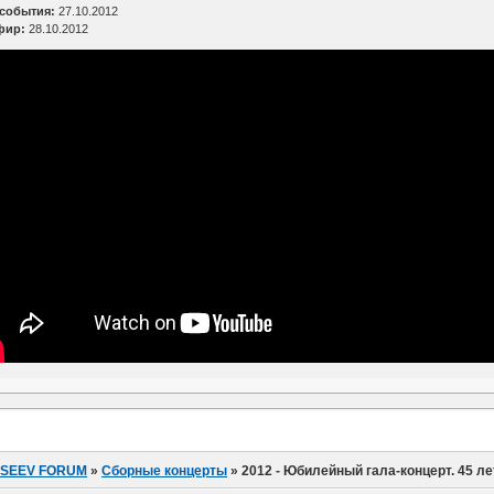
 события:
27.10.2012
фир:
28.10.2012
ISEEV FORUM
»
Сборные концерты
»
2012 - Юбилейный гала-концерт. 45 ле