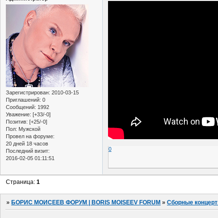
Зарегистрирован
: 2010-03-15
Приглашений:
0
Сообщений:
1992
Уважение:
[+33/-0]
Позитив:
[+25/-0]
Пол:
Мужской
Провел на форуме:
20 дней 18 часов
0
Последний визит:
2016-02-05 01:11:51
Страница:
1
»
БОРИС МОИСЕЕВ ФОРУМ | BORIS MOISEEV FORUM
»
Сборные концер