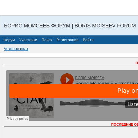
БОРИС МОИСЕЕВ ФОРУМ | BORIS MOISEEV FORUM
Форум
Участники
Поиск
Регистрация
Войти
Активные темы
П
ПОСЛЕДНИЕ О