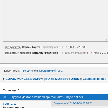
К
арт директор:
Сергей Горох
|
sgoroh@mail.ru
|
+7
(985) 2 220 585
концертный директор:
Виталий Фроликов
|
7710802@gmail.com
|
+7
(495) 7 710 
Привет, Гость!
Войдите
или
зарегистрируйтесь
.
»
БОРИС МОИСЕЕВ ФОРУМ | BORIS MOISEEV FORUM
»
Сборные концер
Страница:
1
2013 - Друзья доктора Рошаля приглашают (Видео online)
your_arty
Поделиться
2013-05-08 20:56:32
Администратор