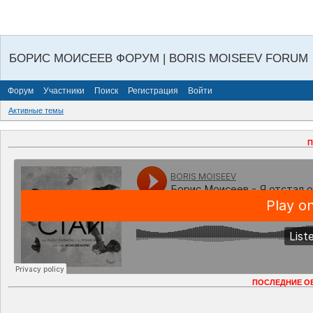
БОРИС МОИСЕЕВ ФОРУМ | BORIS MOISEEV FORUM
Форум
Участники
Поиск
Регистрация
Войти
Активные темы
П
ПОСЛЕДНИЕ О