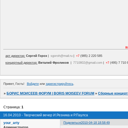
К
арт директор:
Сергей Горох
|
sgoroh@mail.ru
|
+7
(985) 2 220 585
концертный директор:
Виталий Фроликов
|
7710802@gmail.com
|
+7
(495) 7 710 
Привет, Гость!
Войдите
или
зарегистрируйтесь
.
»
БОРИС МОИСЕЕВ ФОРУМ | BORIS MOISEEV FORUM
»
Сборные концер
Страница:
1
16.04.2010 - Творческий вечер И.Резника и Р.Паулса
your_arty
Поделиться
2010-04-18 18:58:49
Администратор