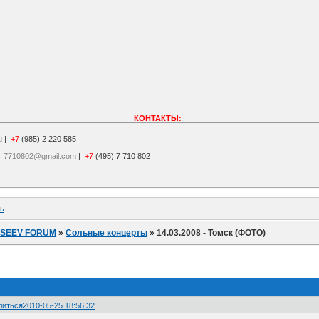
КОНТАКТЫ:
u
|
+7
(985) 2 220 585
|
7710802@gmail.com
|
+7
(495) 7 710 802
ь
.
ISEEV FORUM
»
Сольные концерты
»
14.03.2008 - Томск (ФОТО)
литься
2010-05-25 18:56:32