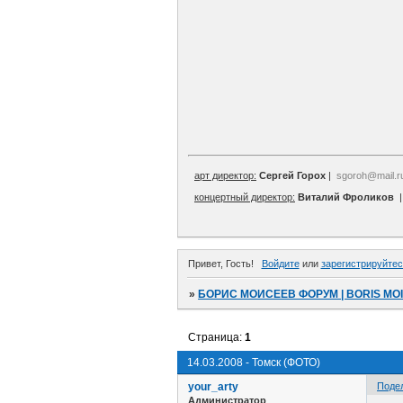
арт директор:
Сергей Горох
|
sgoroh@mail.r
концертный директор:
Виталий Фроликов
Привет, Гость!
Войдите
или
зарегистрируйтес
»
БОРИС МОИСЕЕВ ФОРУМ | BORIS MO
Страница:
1
14.03.2008 - Томск (ФОТО)
your_arty
Поде
Администратор