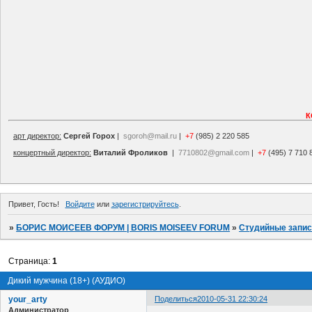
К
арт директор:
Сергей Горох
|
sgoroh@mail.ru
|
+7
(985) 2 220 585
концертный директор:
Виталий Фроликов
|
7710802@gmail.com
|
+7
(495) 7 710 
Привет, Гость!
Войдите
или
зарегистрируйтесь
.
»
БОРИС МОИСЕЕВ ФОРУМ | BORIS MOISEEV FORUM
»
Студийные запи
Страница:
1
Дикий мужчина (18+) (АУДИО)
your_arty
Поделиться
2010-05-31 22:30:24
Администратор