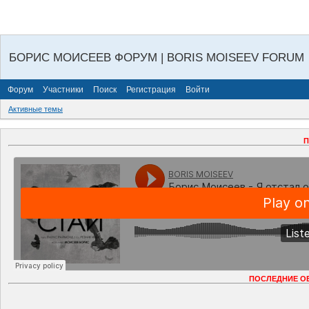
БОРИС МОИСЕЕВ ФОРУМ | BORIS MOISEEV FORUM
Форум
Участники
Поиск
Регистрация
Войти
Активные темы
П
ПОСЛЕДНИЕ О