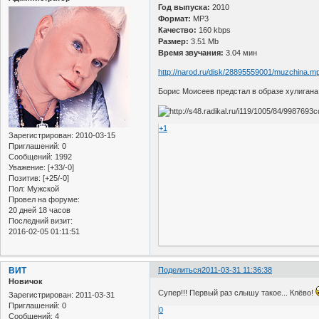
Год выпуска:
2010
Формат:
MP3
Качество:
160 kbps
Размер:
3.51 Mb
Время звучания:
3.04 мин
http://narod.ru/disk/28895559001/muzchina.m
Борис Моисеев предстал в образе хулигана
+1
Зарегистрирован
: 2010-03-15
Приглашений:
0
Сообщений:
1992
Уважение:
[+33/-0]
Позитив:
[+25/-0]
Пол:
Мужской
Провел на форуме:
20 дней 18 часов
Последний визит:
2016-02-05 01:11:51
ВИТ
Поделиться
2011-03-31 11:36:38
Новичок
Супер!!! Первый раз слышу такое... Клёво!
Зарегистрирован
: 2011-03-31
Приглашений:
0
0
Сообщений:
4