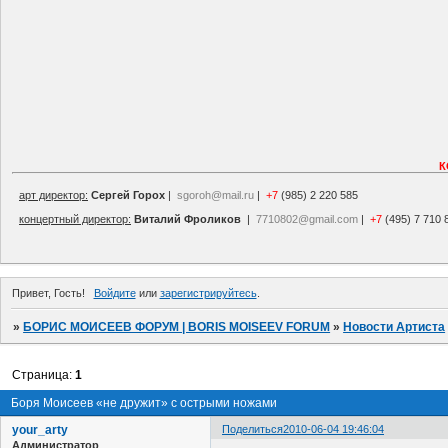
К
арт директор:
Сергей Горох
|
sgoroh@mail.ru
|
+7
(985) 2 220 585
концертный директор:
Виталий Фроликов
|
7710802@gmail.com
|
+7
(495) 7 710 
Привет, Гость!
Войдите
или
зарегистрируйтесь
.
»
БОРИС МОИСЕЕВ ФОРУМ | BORIS MOISEEV FORUM
»
Новости Артиста
Страница:
1
Боря Моисеев «не дружит» с острыми ножами
your_arty
Поделиться
2010-06-04 19:46:04
Администратор