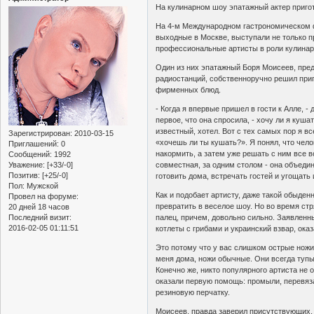
На кулинарном шоу эпатажный актер пригот
На 4-м Международном гастрономическом 
выходные в Москве, выступали не только 
профессиональные артисты в роли кулинар
Один из них эпатажный Боря Моисеев, пре
радиостанций, собственноручно решил приг
фирменных блюд.
- Когда я впервые пришел в гости к Алле, -
первое, что она спросила, - хочу ли я куша
известный, хотел. Вот с тех самых пор я в
Зарегистрирован
: 2010-03-15
«хочешь ли ты кушать?». Я понял, что чело
Приглашений:
0
накормить, а затем уже решать с ним все в
Сообщений:
1992
Уважение:
[+33/-0]
совместная, за одним столом - она объеди
Позитив:
[+25/-0]
готовить дома, встречать гостей и угощать 
Пол:
Мужской
Как и подобает артисту, даже такой обыден
Провел на форуме:
превратить в веселое шоу. Но во время ст
20 дней 18 часов
Последний визит:
палец, причем, довольно сильно. Заявленн
2016-02-05 01:11:51
котлеты с грибами и украинский взвар, оказ
Это потому что у вас слишком острые ножи, 
меня дома, ножи обычные. Они всегда тупы
Конечно же, никто популярного артиста не 
оказали первую помощь: промыли, перевяза
резиновую перчатку.
Моисеев, правда заверил присутствующих, 