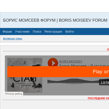
БОРИС МОИСЕЕВ ФОРУМ | BORIS MOISEEV FORUM
Форум
Участники
Поиск
Регистрация
Войти
Активные темы
П
ПОСЛЕДНИЕ О