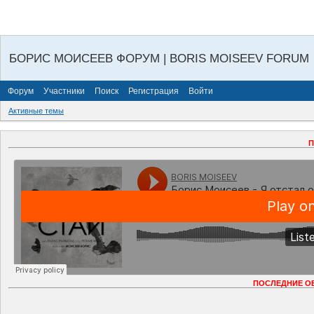
БОРИС МОИСЕЕВ ФОРУМ | BORIS MOISEEV FORUM
Форум
Участники
Поиск
Регистрация
Войти
Активные темы
П
ПОСЛЕДНИЕ О