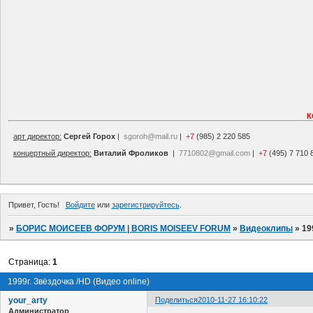
К
арт директор:
Сергей Горох
|
sgoroh@mail.ru
|
+7
(985) 2 220 585
концертный директор:
Виталий Фроликов
|
7710802@gmail.com
|
+7
(495) 7 710 
Привет, Гость!
Войдите
или
зарегистрируйтесь
.
»
БОРИС МОИСЕЕВ ФОРУМ | BORIS MOISEEV FORUM
»
Видеоклипы
»
19
Страница:
1
1999г. Звёздочка /HD (Видео online)
your_arty
Поделиться
2010-11-27 16:10:22
Администратор