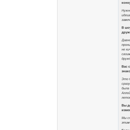
конк
Нужн
идешь
заме
В шо
дру
Давно
прони
не ки
свои
друж
Вас 
знак
Это б
сразу
была 
Аллой
лето
Вы д
изме
Мы ст
этим