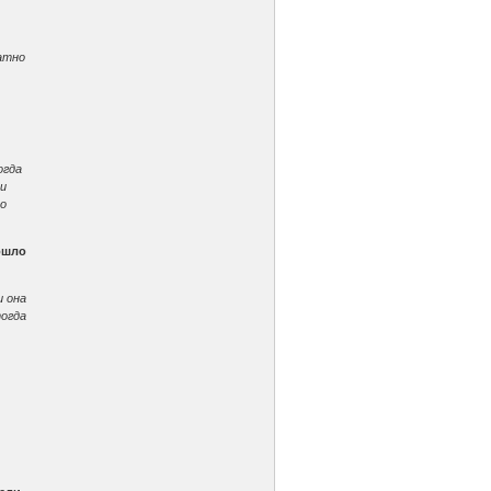
ратно
огда
ми
 о
ошло
и она
тогда