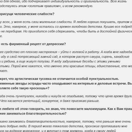
о для одного, ибо подчеркивает индивидуальность и оригинальность. Всю жизнь
водствуюсь этим «золотым правилом», и всем рекомендую.
присущи человеческие слабости?
 у всех, у меня есть свои маленькие слабости. Я люблю хорошо покушать, притом 
о. Это, наверное, у меня осталось со времен голодного детства. Кушаю все подряд
о не перебирая. Но приходится себя сдерживать, чтобы быть в достойной физичес
е.
с есть фирменный рецепт от депрессии?
е средство от плохого настроения – уйти с головой в работу. А когда мне надоед
 иду в свой потрясающий зимний сад, в котором растут сакура, сирень, канадские
 и рябина, а еще живут попугаи. Я веду задушевные беседы с этими умными
атыми. Порой мне кажется, что именно эти красивые птицы, единственные, кто м
мает.
екрет, что артистическая тусовка не отличается особой пунктуальностью.
еменные звезды эстрады часто опаздывают на интервью и деловые встречи. В
оляете себе такую «роскошь»?
гда очень пунктуален, никогда и никуда не опаздываю, потому что ценю время друг
 Что касается репетиций, концертов, я даже приезжаю раньше.
е любите об этом говорить, но знаю, что помогаете малоимущим. Как к Вам при
ние заниматься благотворительностью?
тивно занимаюсь благотворительностью, наверное, потому, что раньше мне очень
гали добрые люди. В период моего тяжелого детства, прохожие протягивали мне
ок на водяное мороженое, и я мечтал о том времени, когда я смогу людей