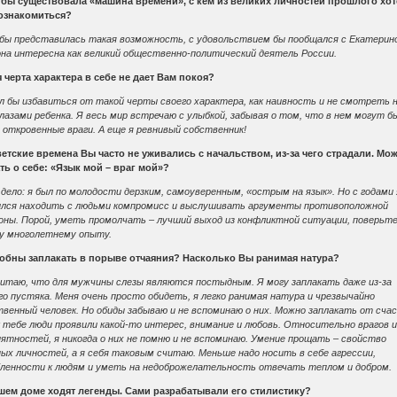
 бы существовала «машина времени», с кем из великих личностей прошлого хо
ознакомиться?
бы представилась такая возможность, с удовольствием бы пообщался с Екатериной
она интересна как великий общественно-политический деятель России.
 черта характера в себе не дает Вам покоя?
л бы избавиться от такой черты своего характера, как наивность и не смотреть 
лазами ребенка. Я весь мир встречаю с улыбкой, забывая о том, что в нем могут 
 откровенные враги. А еще я ревнивый собственник!
ветские времена Вы часто не уживались с начальством, из-за чего страдали. Мо
ть о себе: «Язык мой – враг мой»?
дело: я был по молодости дерзким, самоуверенным, «острым на язык». Но с годами 
ился находить с людьми компромисс и выслушивать аргументы противоположной
оны. Порой, уметь промолчать – лучший выход из конфликтной ситуации, поверьт
у многолетнему опыту.
обны заплакать в порыве отчаяния? Насколько Вы ранимая натура?
читаю, что для мужчины слезы являются постыдным. Я могу заплакать даже из-за
о пустяка. Меня очень просто обидеть, я легко ранимая натура и чрезвычайно
венный человек. Но обиды забываю и не вспоминаю о них. Можно заплакать от сча
 тебе люди проявили какой-то интерес, внимание и любовь. Относительно врагов 
ятностей, я никогда о них не помню и не вспоминаю. Умение прощать – свойство
ых личностей, а я себя таковым считаю. Меньше надо носить в себе агрессии,
бленности к людям и уметь на недоброжелательность отвечать теплом и добром.
шем доме ходят легенды. Сами разрабатывали его стилистику?