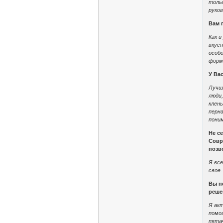
тольк
руко
Вам 
Как и
вкусн
особ
форм
У Ва
Лучше
люди,
клены
перн
пони
Не с
Совр
позв
Я все
свое.
Вы н
реше
Я ак
помо
пятач