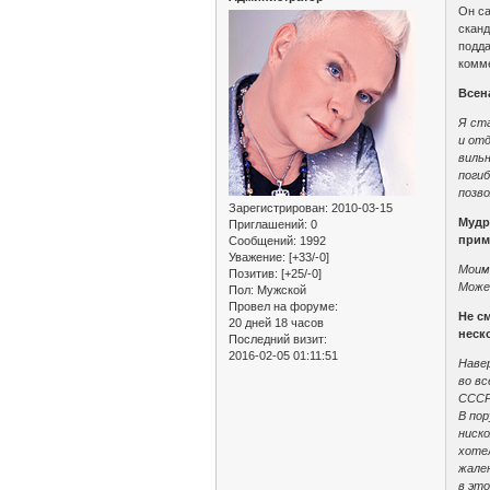
Он са
сканд
подда
комм
Всен
Я ста
и от
виль
погиб
позво
Зарегистрирован
: 2010-03-15
Мудр
Приглашений:
0
прим
Сообщений:
1992
Уважение:
[+33/-0]
Моим
Позитив:
[+25/-0]
Может
Пол:
Мужской
Провел на форуме:
Не с
20 дней 18 часов
неск
Последний визит:
2016-02-05 01:11:51
Навер
во вс
СССР
В пор
ниско
хотел
жалею
в это