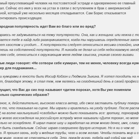
мый преуспевающий человек на постсоветской эстраде и одновременно ее главный
ал. Сейчас его имя у всех на устах в связи с вступлением в брак с американской
ной, который уже несколько месяцев откладывается. Сам Борис отказывается
ентировать происходящее.
ародная популярность идет Вам во благо или во вред?
раюсь не задумываться на тему популярности. Она, как и женщина: или нежна с т
дается тебе в кайф либо разворачивается, когда ты нарушаешь определенные закон
нет хвостом и уходит… К популярности следует относиться весьма спокойно, ина
нешь на собственной популярности. Я никогда не делал из себя недосягаемую звезд
ляю себе, относиться к окружающим меня людям свысока, унижая своего визави.
ые люди говорят: «Не сотвори себе кумира», тем не менее, человеку всегда нуж
ер для подражания…
и кумирами в юности были Иосиф Кобзон и Людмила Зыкина. Я хотел походить на н
, благодаря этому, я стал тем, кем являюсь на сегодняшний день в своей професс
мущает, что Вас до сих пор называют «дитем порока», хотя Вы уже поменяли
олько сценических образов?
ное, я, действительно, высокого класса актер, ибо смог заставить публику повер
е то, что показывал на сцене. Мы играли и кривлялись на угоду публике. После расп
, на волне нахлынувшей «свободы» можно было показывать все: эротику, порногр
у моего восхождения на российскую эстраду меня называли «Дитя порока», но меня
лько не оскорбляло. Я играл такое шоу и заработал на этом много денег, имя, славу
 быть скандальным. Сейчас играю совершенно другую историю. Но я ни о чем не
. Я прошел огонь, воду и медные трубы, чего и всем желаю. Чтобы познать мир и с
м мире, нужно не стесняться себя. Это, прежде всего, победа над собой как над