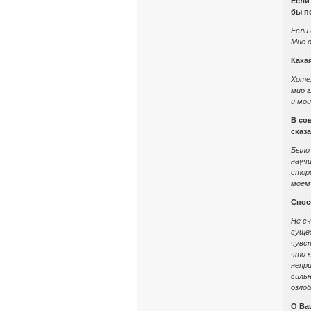
Если
бы п
Если 
Мне 
Какая
Хоте
мир г
и мои
В со
сказа
Было 
науч
стор
моем
Спос
Не с
сущег
чувст
что к
непри
сильн
озло
О Ва