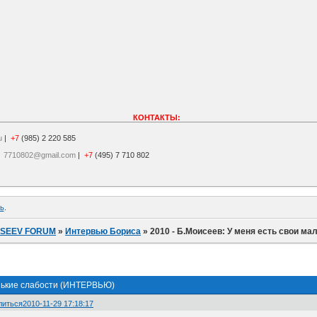
КОНТАКТЫ:
u
|
+7
(985) 2 220 585
|
7710802@gmail.com
|
+7
(495) 7 710 802
ь
.
ISEEV FORUM
»
Интервью Бориса
»
2010 - Б.Моисеев: У меня есть свои м
енькие слабости (ИНТЕРВЬЮ)
литься
2010-11-29 17:18:17