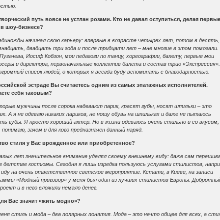
остью.
творческий путь вовсе не устлан розами. Кто не давал оступиться, делая первы
 в шоу-бизнесе?
единожды начинал свою карьеру: впервые в возрасте четырех лет, потом в десять,
надцать, двадцать три года и после тридцати лет – мне многие в этом помогали.
Пугачева, Иосиф Кобзон, мои педагоги по танцу, хореографии, балету, первые мои
юсеры и директора, первоначальные коллектив балета и состав трио «Экспрессия»
громный список людей, о которых я всегда буду вспоминать с благодарностью.
оссийской эстраде Вы считаетесь одним из самых эпатажных исполнителей.
аете себя таковым?
торые мужчины после сорока надевают парик, красят губы, носят шпильки – это
ж. А я не одеваю никаких париков, не ношу обувь на шпильках и даже не пытаюсь
ть губы. Я просто хороший актер. Но в жизни одеваюсь очень стильно и со вкусом,
 понимаю, зачем и для кого предназначен данный наряд.
тво стиля у Вас врожденное или приобретенное?
малых лет значительное внимание уделял своему внешнему виду: даже сам перешив
 в детстве костюмы. Сегодня я лишь изредка пользуюсь услугами стилистов, напри
 иду на очень ответственное светское мероприятие. Кстати, в Киеве, на записи
раммы «Модный приговор» у меня был один из лучших стилистов Европы. Добротны
роект и в него вложили немало денег.
для Вас значит «жить модно»?
еня стиль и мода – два полярных понятия. Мода – это нечто общее для всех, а сти