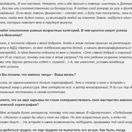
годарить. И оно настало. Неважно, кто и где просит о помощи: шахтеры в Донецке
, Беслан или соотечественники из Белоруссии. Я отдаю свой гонорар за шоу в фон
адавших. Если могу помочь финансово – сделаю это, и буду так поступать, пока ж
жно, когда мне будет плохо, из миллиарда людей на планете Земля, найдутся один-
века, которые помогут мне в трудную минуту.
любят поклонники разных возрастных категорий. В чем кроется секрет успеха
са Моисеева?
ное, в чистоте образа и моей доброте. Когда я этим летом приехал на репетицию
ерта в МДЦ «Артек», ко мне подбежала группа детей, и начали фотографироваться
наперебой. А одна девочка подошла ко мне и сказала: «Это самый добрый и хороший
е!» Я ее спросил, почему она так в этом уверена? На что ребенок искренне ответил
му что другие артисты ходят с охраной…» А, как известно, устами младенца
олет истина.
а Вы поняли, что именно танцы – Ваша жизнь?
изнь не ограничивается только хореографией. Это и театр и кино и эстрада и
ворный жанр и режиссура. Мне интересно все: я актер многогранный. Я до сих пор 
евальные постановки в своем коллективе.
алеете, что на заре карьеры не стали совершенствовать свое мастерство именно
сической хореографии?
 Мне эстрада более интересна, потому что она емкая. В «Щелкунчике», «Лебедином
», «Жизели» я играл бы один и тот же образ. Но это возрастные роли, а годы-то
олимо бегут… На эстраде я имею возможность подбирать программу под свой воз
а добиться трудно, но еще труднее не выпустить его из рук. Как быть, когда