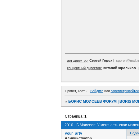
арт директор:
Сергей Горох
|
sgoroh@mail.r
концертный директор:
Виталий Фроликов
Привет, Гость!
Войдите
или
зарегистрируйтес
»
БОРИС МОИСЕЕВ ФОРУМ | BORIS MO
Страница:
1
2010 - Б.Моисеев: У меня есть свои мал
your_arty
Поде
Администратор