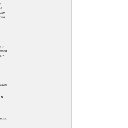
,
ды
иву.
два
 со
 дядя
: «
делаю
 в
раст.