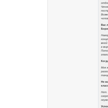
отбла
Чечня
постр
Возмо
чело
Вас 
Бори
Навер
конц
мной 
в мир
Пото
глаг
Когд
Моя ж
разго
танц
Не ж
клас
Нет.
озере
неум
Успех