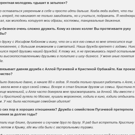
урентная молодежь «дышит в затылок»?
о оставаться уверенным в себе и просто идти дальше. Когда люди видят, что ты
 вперед, то начинают не только завидовать, но и учиться, подражать. Я неоднок
чал, как молодежь копирует мои образы, костюмы, танцевальные движения.
у-бизнесе очень сложно дружить. Кому из своих коллег Вы протягиваете руку
жбы?
 дружу с Иосифом Кобзоном и вижу, что он и вся его семья ко мне относится еще
кновеннее, с большим вниманием и симпатией. Наша дружба крепнет с годами. Ник
чился перед другими нашей дружбой. К тому же, я не пресмыкаюсь перед остальны
ми высокопоставленными друзьями в политике и шоу-бизнесе. У меня иные понятия
бе.
связывает давняя дружба с Аллой Пугачевой и Кристиной Орбакайте. Как произ
омство?
ыло довольно давно, в начале 80-х годов. Я тогда только пришел работать к Алле, 
 ввела меня в круг своей семьи. Вскоре я стал близким другом их семьи. Кристина 
еще маленькой, и Алла часто доверяла мне присматривать за дочкой. Мы вместе с
 и Кристиной гуляли по Москве, кушали мороженое, ходили в кино, ездили отдыхать
м. У нас была настоящая семейная идиллия!
о сих пор в хороших отношениях? Дружба с семейством Пугачевой претерпела
нения за долгие годы?
али еще ближе, душевнее и скучаем друг по другу. Я рад был встретить Кристину
 летом в Крыму, где мы оба были с гастрольными турами.