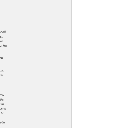
обой
ы,
че
у. Не
ен
их.
ии.
ить
ада
афию…
 это
. Я
ебя