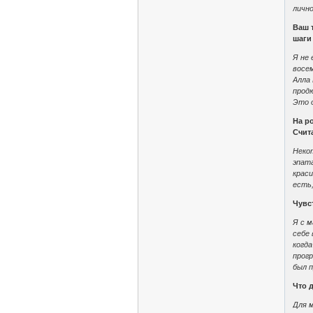
личн
Ваш 
шаги
Я не 
восем
Алла 
прод
Это о
На р
Счит
Неко
эпата
краси
есть,
Чувс
Я с 
себе
когда
прог
был п
Что 
Для м