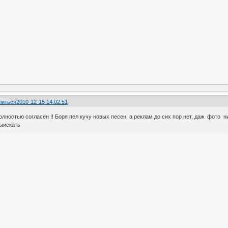
литься
2010-12-15 14:02:51
лностью согласен !! Боря пел кучу новых песен, а реклам до сих пор нет, даж фото н
ыискать