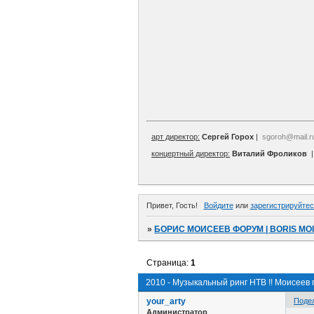
арт директор:
Сергей Горох
|
sgoroh@mail.r
концертный директор:
Виталий Фроликов
Привет, Гость!
Войдите
или
зарегистрируйтес
»
БОРИС МОИСЕЕВ ФОРУМ | BORIS MO
Страница:
1
2010 - Музыкальный ринг НТВ !! Моисеев
your_arty
Поде
Администратор