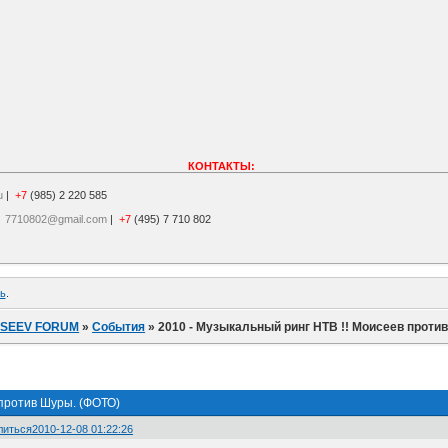
КОНТАКТЫ:
u
|
+7
(985) 2 220 585
|
7710802@gmail.com
|
+7
(495) 7 710 802
ь
.
ISEEV FORUM
»
События
»
2010 - Музыкальный ринг НТВ !! Моисеев проти
 против Шуры. (ФОТО)
литься
2010-12-08 01:22:26