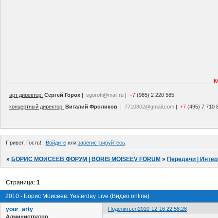
К
арт директор:
Сергей Горох
|
sgoroh@mail.ru
|
+7
(985) 2 220 585
концертный директор:
Виталий Фроликов
|
7710802@gmail.com
|
+7
(495) 7 710 
Привет, Гость!
Войдите
или
зарегистрируйтесь
.
»
БОРИС МОИСЕЕВ ФОРУМ | BORIS MOISEEV FORUM
»
Передачи | Инте
Страница:
1
2010 - Борис Моисеев. Yesterday Live (Видео online)
your_arty
Поделиться
2010-12-16 22:58:28
Администратор