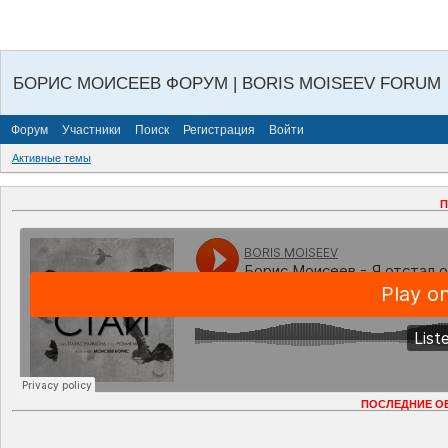
БОРИС МОИСЕЕВ ФОРУМ | BORIS MOISEEV FORUM
Форум
Участники
Поиск
Регистрация
Войти
Активные темы
П
ПОСЛЕДНИЕ О