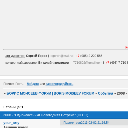
К
арт директор:
Сергей Горох
|
sgoroh@mail.ru
|
+7
(985) 2 220 585
концертный директор:
Виталий Фроликов
|
7710802@gmail.com
|
+7
(495) 7 710 
Привет, Гость!
Войдите
или
зарегистрируйтесь
.
»
БОРИС МОИСЕЕВ ФОРУМ | BORIS MOISEEV FORUM
»
События
»
2008 
Страница:
1
2008 - "Одноклассники.Новогодняя Встреча" (ФОТО)
your_arty
Поделиться
2011-02-02 21:16:54
Администратор