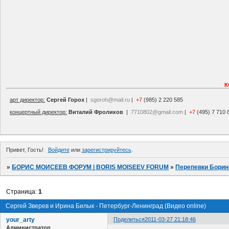
К
арт директор:
Сергей Горох
|
sgoroh@mail.ru
|
+7
(985) 2 220 585
концертный директор:
Виталий Фроликов
|
7710802@gmail.com
|
+7
(495) 7 710 
Привет, Гость!
Войдите
или
зарегистрируйтесь
.
»
БОРИС МОИСЕЕВ ФОРУМ | BORIS MOISEEV FORUM
»
Перепевки Борин
Страница:
1
Сергей Зверев и Ирина Билык - Петербург-Ленинград (Видео online)
your_arty
Поделиться
2011-03-27 21:18:46
Администратор