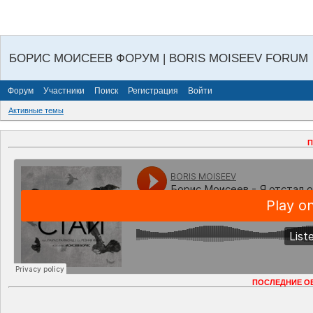
БОРИС МОИСЕЕВ ФОРУМ | BORIS MOISEEV FORUM
Форум
Участники
Поиск
Регистрация
Войти
Активные темы
П
ПОСЛЕДНИЕ О