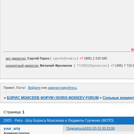
К
арт директор:
Сергей Горох
|
sgoroh@mail.ru
|
+7
(985) 2 220 585
концертный директор:
Виталий Фроликов
|
7710802@gmail.com
|
+7
(495) 7 710 
Привет, Гость!
Войдите
или
зарегистрируйтесь
.
»
БОРИС МОИСЕЕВ ФОРУМ | BORIS MOISEEV FORUM
»
Сольные концер
Страница:
1
2005 - Рига - Шоу Бориса Моисеева и Людмилы Гурченко (ФОТО)
your_arty
Поделиться
2011-03-31 00:23:06
Администратор