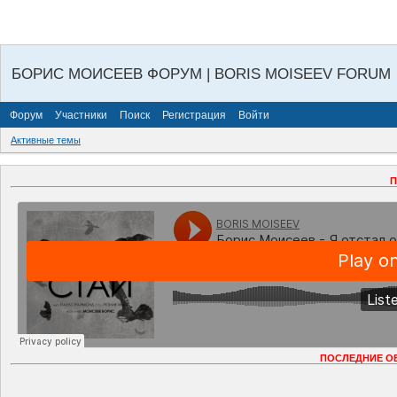
БОРИС МОИСЕЕВ ФОРУМ | BORIS MOISEEV FORUM
Форум
Участники
Поиск
Регистрация
Войти
Активные темы
П
ПОСЛЕДНИЕ О