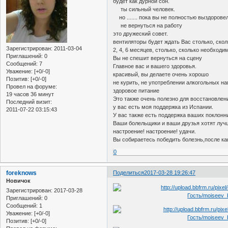
будет как дурной сон.
ты сильный человек.
но ....... пока вы не полностью выздорове
не вернуться на работу
это дружеский совет.
вентиляторы будет ждать Вас столько, ско
Зарегистрирован
: 2011-03-04
2, 4, 6 месяцев, столько, сколько необходи
Приглашений:
0
Вы не спешит вернуться на сцену
Сообщений:
7
Главное вас и вашего здоровья.
Уважение:
[+0/-0]
красивый, вы делаете очень хорошо
Позитив:
[+0/-0]
не курить, не употреблении алкогольных на
Провел на форуме:
здоровое питание
19 часов 36 минут
Это также очень полезно для восстановлен
Последний визит:
у вас есть моя поддержка из Испании.
2011-07-22 03:15:43
У вас также есть поддержка ваших поклонн
Ваши болельщики и ваши друзья хотят лучш
настроение! настроение! удачи.
Вы собираетесь победить болезнь,после как
0
foreknows
Поделиться
2017-03-28 19:26:47
Новичок
Зарегистрирован
: 2017-03-28
Приглашений:
0
Сообщений:
1
Уважение:
[+0/-0]
Позитив:
[+0/-0]