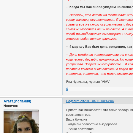
– Когда мы Вас снова увидим на сцене
– Надеюсь, что летом на фестивале «Но
сцену, наконец, осуществится. Я постара
сцены я все же смогу осуществить и други
самая мимолетная вещь на свете. А с ки
новой мечтой стал кинематограф. Я вижу
актером собственных фильмов.
– 4 марта у Вас был день рождения, как
– День рождения я встретил тихо и спок
количество друзей и поклонников. Но ника
устраивал. Впереди много работы… И гла
палата в клинике была похожа на какую-
счастлив, счастлив, что меня помнят мои 
Яна Чурикова, журнал "VIVA"
0
Агата(Испания)
Поделиться
2011-04-10 00:44:04
Новичок
Привет. Как поживаете? что такие заседани
восстановитесь.
Ваша болезнь
когда вы полностью выздоровел
Ваше состояние