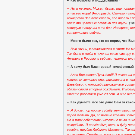
– Кто помогал и поддерживал?
– Ну, я не знаю. Может быть, это покаж
от всего мира! Это правда. Сколько я по
конвертов.Все переживали, все писали сл
какие то целебные стельки для обуви.
(Ул
которую я получал в те дни. Наверное, ес
встретились сейчас.
– Много было тех, кто не верил, что Вы
– Всю жизнь, я сталкивался с этим! Но м
Так было и когда я начинал свою карьеру с 
Америки в Россию, и сейчас, перенеся инс
– А кому был Ваш первый телефонный 
– Алле Борисовне Пугачёвой! Я позвонил 
котлеты, которые она приготовила и пере
Давыдовичу, который приложил все усилия
обязан своим вторым рождением. И моему
вместе работаем уже 20 лет. И он с чес
– Как думаете, все это дано Вам за како
– Я до сих пор прошу судьбу меня прости
перед людьми. Да, возможно кто-то испы
Но в моих действиях никогда не было нич
оскорбить. Я всегда был, есть и буду чес
сегодня трудно Людмиле Марковне. Так с
испытания. Сегодня я, пользуясь правом 