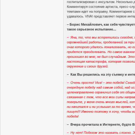
госпитализирован с инсультом. Несколько 
Комментируя состояние артиста, пресс-сл
темпами идет на поправку. Комментариев 
удавалось. VIVA! представляет первое инт
– Борис Михайлович, как себя чувствует
такое серьезное испытание…
– Яна, то, что мы встретились сегодня, 
огромнейшей работы, проделанной за три 
очаг которого удалось локализовать, но 
придется преодолевать. Но самое важное
произошел во мне, не был случайным. Эт
настоящая катастрофа, которая позволил
окружение и своих друзей.
– Как Вы решились на эту съемку и ин
– Очень просто! Viva! – это победа! Сего
очередную победу над самим собой, над ис
целенаправленно ограничил себя от общен
связанная с тем, что все мои силы напра
поверьте, у меня очень много мыслей, ко
ни начитался и ни услышал за то время, 
пишут!!! Именно поэтому я хочу, чтобы вс
победа!
– Вчера прочитала в Интернете, будто В
– Ну нет! Побегом это назвать сложно. Эт