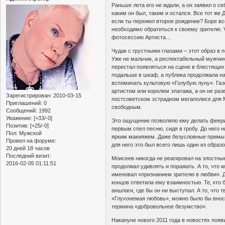
Раньше лета его не ждали, а он заявил о с
каким он был, таким и остался. Все тот же 
если ты пережил второе рождение? Боре все
необходимо обратиться к своему зрителю. 
фотосессию Артиста…
Чудак с грустными глазами – этот образ в
Уже не мальчик, а респектабельный мужчин
перестал появляться на сцене в блестящих
подальше в шкаф, а пуб­лика продолжала н
вспоминать культовую «Голубую луну». Га
артистом или королем эпатажа, а он не р
Зарегистрирован
: 2010-03-15
пост­советском эстрадном мегаполисе для
Приглашений:
0
свободным.
Сообщений:
1992
Уважение:
[+33/-0]
Это ощущение позволяло ему делать феери
Позитив:
[+25/-0]
первым спел песню, сидя в гробу. До него н
Пол:
Мужской
ярким макияжем. Даже безусловные примы 
Провел на форуме:
для него это был всего лишь один из обра
20 дней 18 часов
Последний визит:
Моисеев никогда не реагировал на злостны
2016-02-05 01:11:51
продолжал удивлять и поражать. А то, что 
именовал «признанием зрителю в любви». Да
концов ответила ему взаимностью. Те, кто
аншлаги, где бы он ни выступал. А то, что 
«Глухонемая любовь», можно было бы вноси
термина «добровольное безумство».
Накануне нового 2011 года в новостях поя