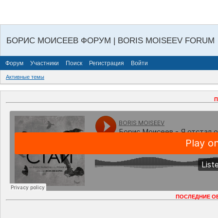
БОРИС МОИСЕЕВ ФОРУМ | BORIS MOISEEV FORUM
Форум
Участники
Поиск
Регистрация
Войти
Активные темы
П
ПОСЛЕДНИЕ О