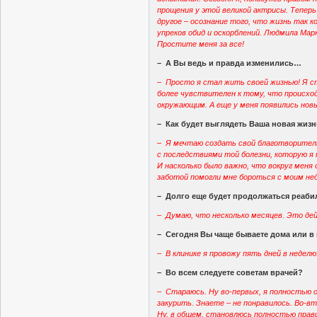
прощения у этой великой актрисы. Теперь 
другое – осознание того, что жизнь так 
упреков обид и оскорблений. Людмила Мар
Простите меня за все!
– А Вы ведь и правда изменились…
– Просто я стал жить своей жизнью! Я с
более чувствителен к тому, что происхо
окружающим. А еще у меня появились новы
– Как будет выглядеть Ваша новая жиз
– Я мечтаю создать свой благотворител
с последствиями той болезни, которую я 
И насколько было важно, что вокруг меня
заботой помогли мне бороться с моим не
– Долго еще будет продолжаться реаби
– Думаю, что несколько месяцев. Это де
– Сегодня Вы чаще бываете дома или в
– В клинике я провожу пять дней в недел
– Во всем следуете советам врачей?
– Стараюсь. Ну во-первых, я полностью 
закурить. Знаете – не понравилось. Во-вто
Ну, в общем, становлюсь полностью прав