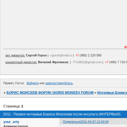
К
арт директор:
Сергей Горох
|
sgoroh@mail.ru
|
+7
(985) 2 220 585
концертный директор:
Виталий Фроликов
|
7710802@gmail.com
|
+7
(495) 7 710 
Привет, Гость!
Войдите
или
зарегистрируйтесь
.
»
БОРИС МОИСЕЕВ ФОРУМ | BORIS MOISEEV FORUM
»
Интервью Борис
Страница:
1
2011 - Первое интервью Бориса Моисеева после инсульта (ИНТЕРВЬЮ)
your_arty
Поделиться
2011-04-07 21:54:04
Администратор