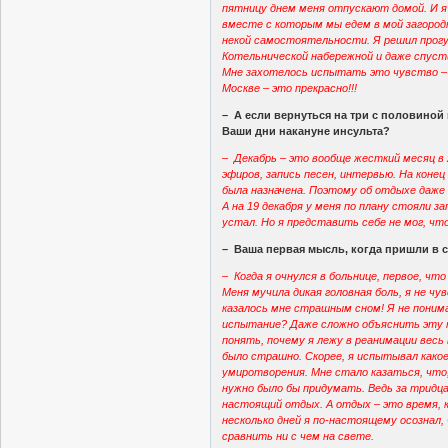
пятницу днем меня отпускают домой. И я 
вместе с которым мы едем в мой загородн
некой самостоятельности. Я решил прогу
Котельнической набережной и даже спуст
Мне захотелось испытать это чувство – я
Москве – это прекрасно!!!
– А если вернуться на три с половиной
Ваши дни накануне инсульта?
– Декабрь – это вообще жесткий месяц в
эфиров, запись песен, интервью. На конец
была назначена. Поэтому об отдыхе даже 
А на 19 декабря у меня по плану стояли за
устал. Но я представить себе не мог, ч
– Ваша первая мысль, когда пришли в 
– Когда я очнулся в больнице, первое, что
Меня мучила дикая головная боль, я не чу
казалось мне страшным сном! Я не понима
испытание? Даже сложно объяснить эту м
понять, почему я лежу в реанимации весь 
было страшно. Скорее, я испытывал како
умиротворения. Мне стало казаться, что,
нужно было бы придумать. Ведь за тридц
настоящий отдых. А отдых – это время, к
несколько дней я по-настоящему осознал,
сравнить ни с чем на свете.