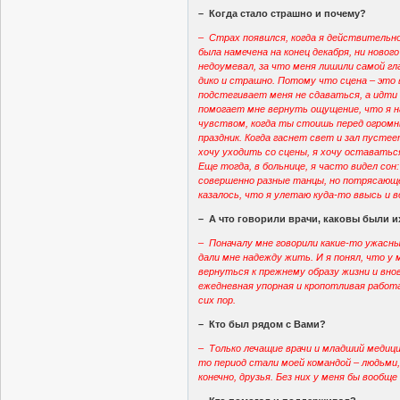
– Когда стало страшно и почему?
– Страх появился, когда я действительно
была намечена на конец декабря, ни новог
недоумевал, за что меня лишили самой гл
дико и страшно. Потому что сцена – это 
подстегивает меня не сдаваться, а идти 
помогает мне вернуть ощущение, что я н
чувством, когда ты стоишь перед огром
праздник. Когда гаснет свет и зал пустее
хочу уходить со сцены, я хочу оставатьс
Еще тогда, в больнице, я часто видел сон
совершенно разные танцы, но потрясающ
казалось, что я улетаю куда-то ввысь и в
– А что говорили врачи, каковы были 
– Поначалу мне говорили какие-то ужасны
дали мне надежду жить. И я понял, что у
вернуться к прежнему образу жизни и вно
ежедневная упорная и кропотливая работ
сих пор.
– Кто был рядом с Вами?
– Только лечащие врачи и младший медицин
то период стали моей командой – людьми,
конечно, друзья. Без них у меня бы вообще