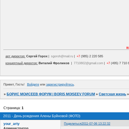
К
арт директор:
Сергей Горох
|
sgoroh@mail.ru
|
+7
(985) 2 220 585
концертный директор:
Виталий Фроликов
|
7710802@gmail.com
|
+7
(495) 7 710 
Привет, Гость!
Войдите
или
зарегистрируйтесь
.
»
БОРИС МОИСЕЕВ ФОРУМ | BORIS MOISEEV FORUM
»
Светская жизнь
Страница:
1
2011 - День рождения Алены Буйновой (ФОТО)
your_arty
Поделиться
2011-07-06 13:22:32
Администратор