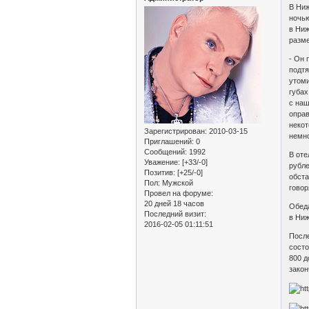
В Ниж
ночью
в Ниж
разме
- Он 
подтя
утоми
губах
с наш
оправ
некот
Зарегистрирован
: 2010-03-15
немно
Приглашений:
0
Сообщений:
1992
В оте
Уважение:
[+33/-0]
рубле
Позитив:
[+25/-0]
обста
Пол:
Мужской
говор
Провел на форуме:
20 дней 18 часов
Обеда
Последний визит:
в Ниж
2016-02-05 01:11:51
После
состо
800 д
закон