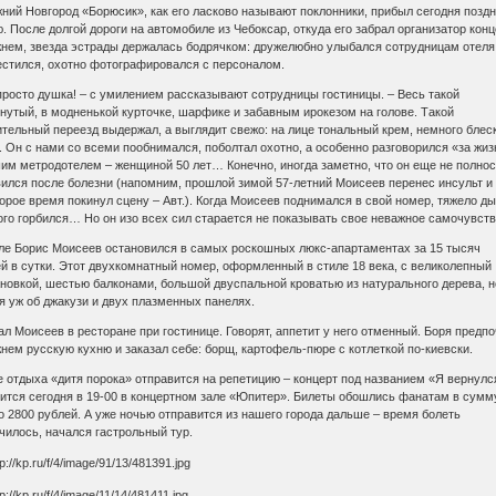
ний Новгород «Борюсик», как его ласково называют поклонники, прибыл сегодня позд
. После долгой дороги на автомобиле из Чебоксар, откуда его забрал организатор кон
нем, звезда эстрады держалась бодрячком: дружелюбно улыбался сотрудницам отеля,
стился, охотно фотографировался с персоналом.
просто душка! – с умилением рассказывают сотрудницы гостиницы. – Весь такой
нутый, в модненькой курточке, шарфике и забавным ирокезом на голове. Такой
тельный переезд выдержал, а выглядит свежо: на лице тональный крем, немного блес
. Он с нами со всеми пообнимался, поболтал охотно, а особенно разговорился «за жиз
им метродотелем – женщиной 50 лет… Конечно, иногда заметно, что он еще не полно
ился после болезни (напомним, прошлой зимой 57-летний Моисеев перенес инсульт и
орое время покинул сцену – Авт.). Когда Моисеев поднимался в свой номер, тяжело д
го горбился… Но он изо всех сил старается не показывать свое неважное самочувст
ле Борис Моисеев остановился в самых роскошных люкс-апартаментах за 15 тысяч
й в сутки. Этот двухкомнатный номер, оформленный в стиле 18 века, с великолепный
новкой, шестью балконами, большой двуспальной кроватью из натурального дерева, н
я уж об джакузи и двух плазменных панелях.
л Моисеев в ресторане при гостинице. Говорят, аппетит у него отменный. Боря предп
нем русскую кухню и заказал себе: борщ, картофель-пюре с котлеткой по-киевски.
 отдыха «дитя порока» отправится на репетицию – концерт под названием «Я вернулс
ится сегодня в 19-00 в концертном зале «Юпитер». Билеты обошлись фанатам в сумм
о 2800 рублей. А уже ночью отправится из нашего города дальше – время болеть
чилось, начался гастрольный тур.