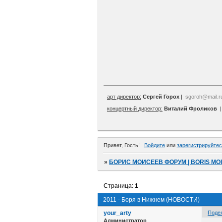
арт директор:
Сергей Горох
|
sgoroh@mail.r
концертный директор:
Виталий Фроликов
Привет, Гость!
Войдите
или
зарегистрируйтес
»
БОРИС МОИСЕЕВ ФОРУМ | BORIS MO
Страница:
1
2011 - Боря в Нижнем (НОВОСТИ)
your_arty
Поде
Администратор