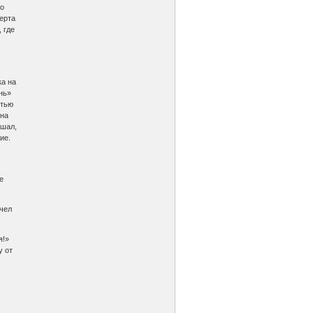
но
церта
 где
ка на
нь»
стью
 на
ышал,
вие.
е
очел
я!»
у от