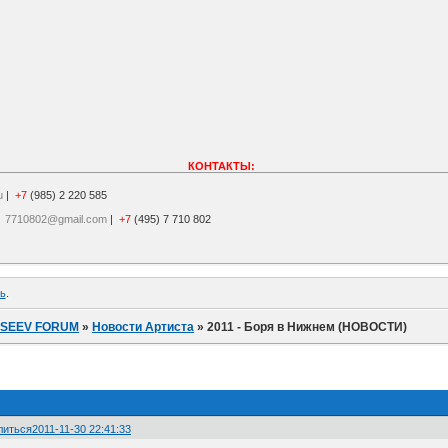
КОНТАКТЫ:
u
|
+7
(985) 2 220 585
|
7710802@gmail.com
|
+7
(495) 7 710 802
ь
.
ISEEV FORUM
»
Новости Артиста
»
2011 - Боря в Нижнем (НОВОСТИ)
литься
2011-11-30 22:41:33