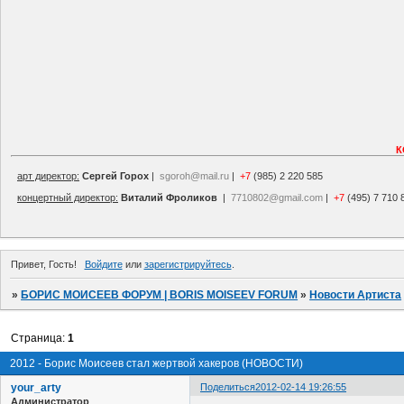
К
арт директор:
Сергей Горох
|
sgoroh@mail.ru
|
+7
(985) 2 220 585
концертный директор:
Виталий Фроликов
|
7710802@gmail.com
|
+7
(495) 7 710 
Привет, Гость!
Войдите
или
зарегистрируйтесь
.
»
БОРИС МОИСЕЕВ ФОРУМ | BORIS MOISEEV FORUM
»
Новости Артиста
Страница:
1
2012 - Борис Моисеев стал жертвой хакеров (НОВОСТИ)
your_arty
Поделиться
2012-02-14 19:26:55
Администратор