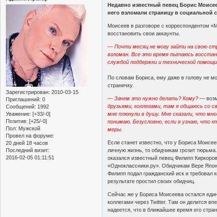
Недавно известный певец Борис Моисе
него взломали страницу в социальной с
Моисеев в разговоре с корреспондентом «М
восстановить свои аккаунты.
— Почти месяц не могу зайти на свою стр
взломан. Все это время пытаюсь восстано
службой поддержки и технической помощи,
По словам Бориса, ему даже в голову не м
страничку.
Зарегистрирован
: 2010-03-15
— Зачем это нужно делать? Кому?
— возм
Приглашений:
0
друзьями, коллегами, там я общаюсь со с
Сообщений:
1992
Уважение:
[+33/-0]
мне плюнули в душу. Мне сказали, что мно
Позитив:
[+25/-0]
понимаю. Безусловно, если я узнаю, что к
Пол:
Мужской
меры.
Провел на форуме:
Если станет известно, что у Бориса Моисее
20 дней 18 часов
Последний визит:
личную жизнь, то обидчикам грозит тюрьма.
2016-02-05 01:11:51
оказался известный певец Филипп Киркоров
«Одноклассники.ру». Обидчикам Вере Япон
Филипп подал гражданский иск и требовал к
результате простил своих обидчиц.
Сейчас же у Бориса Моисеева остался еди
коллегами через Twitter. Там он делится вп
надеется, что в ближайшее время его стра