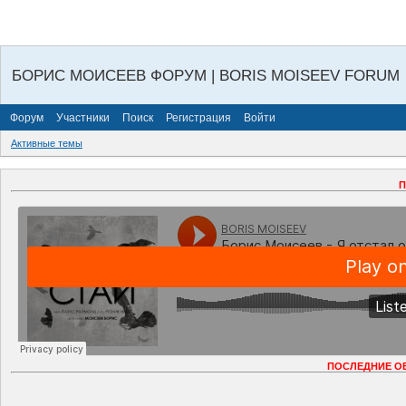
БОРИС МОИСЕЕВ ФОРУМ | BORIS MOISEEV FORUM
Форум
Участники
Поиск
Регистрация
Войти
Активные темы
П
ПОСЛЕДНИЕ О