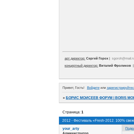
арт директор:
Сергей Горох
|
sgoroh@mail.r
концертный директор:
Виталий Фроликов
Привет, Гость!
Войдите
или
зарегистрируйтес
»
БОРИС МОИСЕЕВ ФОРУМ | BORIS MO
Страница:
1
2012 - Фестиваль «Fresh-2012. 100% свеж
your_arty
Поде
Администратор