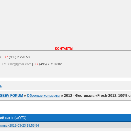
КОНТАКТЫ:
u
|
+7
(985) 2 220 585
|
7710802@gmail.com
|
+7
(495) 7 710 802
ь
.
ISEEV FORUM
»
Сборные концерты
»
2012 - Фестиваль «Fresh-2012. 100% 
ий хит!» (ФОТО)
литься
2012-03-23 19:55:54