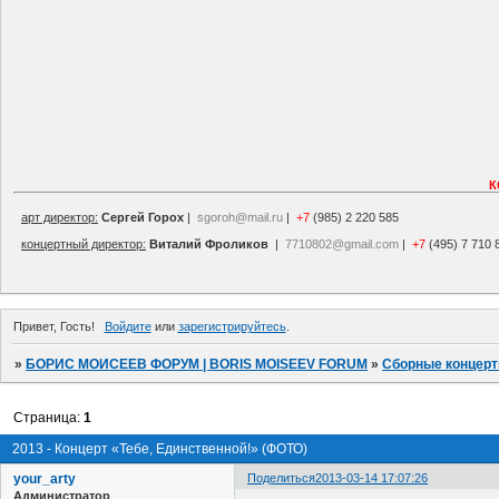
К
арт директор:
Сергей Горох
|
sgoroh@mail.ru
|
+7
(985) 2 220 585
концертный директор:
Виталий Фроликов
|
7710802@gmail.com
|
+7
(495) 7 710 
Привет, Гость!
Войдите
или
зарегистрируйтесь
.
»
БОРИС МОИСЕЕВ ФОРУМ | BORIS MOISEEV FORUM
»
Сборные концер
Страница:
1
2013 - Концерт «Тебе, Единственной!» (ФОТО)
your_arty
Поделиться
2013-03-14 17:07:26
Администратор