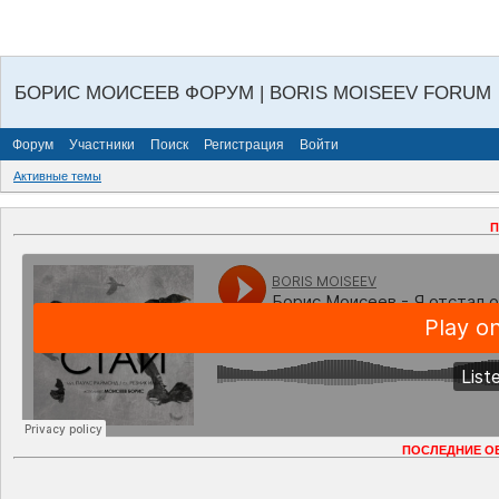
БОРИС МОИСЕЕВ ФОРУМ | BORIS MOISEEV FORUM
Форум
Участники
Поиск
Регистрация
Войти
Активные темы
П
ПОСЛЕДНИЕ О