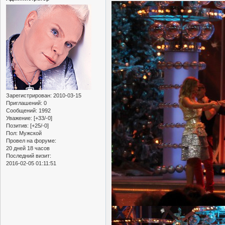
Зарегистрирован
: 2010-03-15
Приглашений:
0
Сообщений:
1992
Уважение:
[+33/-0]
Позитив:
[+25/-0]
Пол:
Мужской
Провел на форуме:
20 дней 18 часов
Последний визит:
2016-02-05 01:11:51