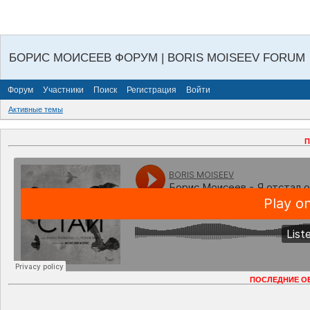
БОРИС МОИСЕЕВ ФОРУМ | BORIS MOISEEV FORUM
Форум
Участники
Поиск
Регистрация
Войти
Активные темы
П
ПОСЛЕДНИЕ О