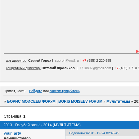
К
арт директор:
Сергей Горох
|
sgoroh@mail.ru
|
+7
(985) 2 220 585
концертный директор:
Виталий Фроликов
|
7710802@gmail.com
|
+7
(495) 7 710 
Привет, Гость!
Войдите
или
зарегистрируйтесь
.
»
БОРИС МОИСЕЕВ ФОРУМ | BORIS MOISEEV FORUM
»
Мультитемы
»
20
Страница:
1
2013 - Голубой огонёк 2014 (МУЛЬТИТЕМА)
your_arty
Поделиться
2013-12-24 02:45:45
Администратор